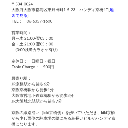
〒534-0024
大阪府大阪市都島区東野田町1-5-23 ハンディ京橋4F [
地
図で見る
]
TEL：
06-6357-1600
営業時間：
月～木 21:00-翌03：00
金・土 21:00-翌05：00
(0:00以降カラオケ有り)
定休日： 日曜日・祝日
Table Charge： 500円
最寄り駅：
JR京橋駅から徒歩6分
京阪京橋駅から徒歩4分
大阪市営地下鉄京橋駅から徒歩3分
JR大阪城北詰駅から徒歩7分
京阪の線路沿い（kiki京橋側）を歩いていただき、kiki京橋
から少し西側の駐車場の隣にある細長いビルがハンディ京
橋になります。