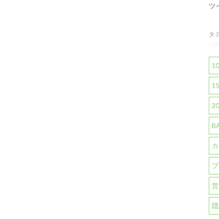
ツ
タ
1
1
2
B
カ
プ
営
隠