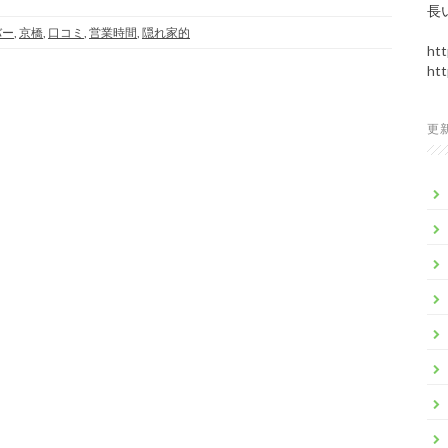
長
バー
,
京橋
,
口コミ
,
営業時間
,
隠れ家的
htt
htt
更