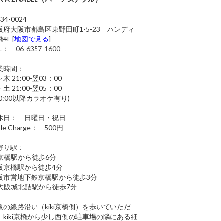
34-0024
阪府大阪市都島区東野田町1-5-23 ハンディ
4F [
地図で見る
]
EL：
06-6357-1600
業時間：
木 21:00-翌03：00
土 21:00-翌05：00
0:00以降カラオケ有り)
休日： 日曜日・祝日
ble Charge： 500円
寄り駅：
R京橋駅から徒歩6分
阪京橋駅から徒歩4分
阪市営地下鉄京橋駅から徒歩3分
R大阪城北詰駅から徒歩7分
阪の線路沿い（kiki京橋側）を歩いていただ
、kiki京橋から少し西側の駐車場の隣にある細