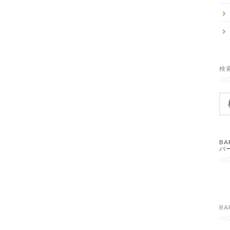
検
検
索:
B
バ
BA