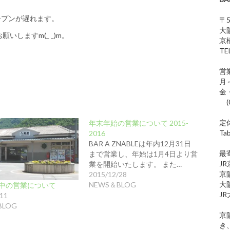
オープンが遅れます。
〒5
大
いしますm(_ _)m。
京橋
T
営
月～
金・
(
定
年末年始の営業について 2015-
Ta
2016
BAR A ZNABLEは年内12月31日
最
まで営業し、年始は1月4日より営
J
業を開始いたします。 また…
京
2015/12/28
大
NEWS＆BLOG
中の営業について
J
/11
BLOG
京
き