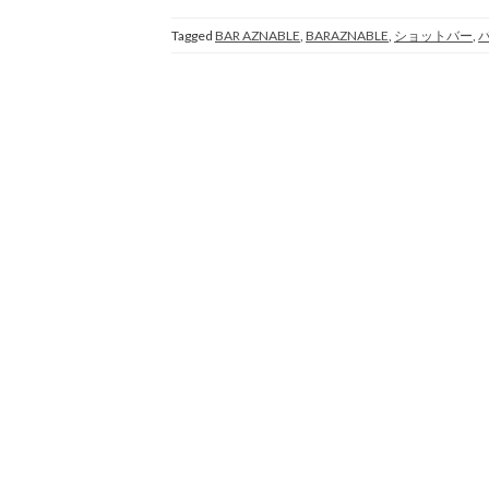
Tagged
BAR AZNABLE
,
BARAZNABLE
,
ショットバー
,