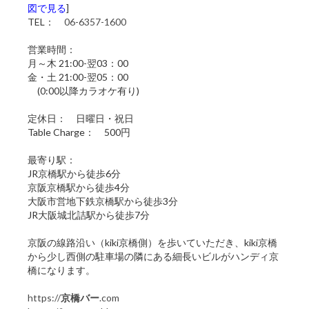
図で見る
]
TEL：
06-6357-1600
営業時間：
月～木 21:00-翌03：00
金・土 21:00-翌05：00
(0:00以降カラオケ有り)
定休日： 日曜日・祝日
Table Charge： 500円
最寄り駅：
JR京橋駅から徒歩6分
京阪京橋駅から徒歩4分
大阪市営地下鉄京橋駅から徒歩3分
JR大阪城北詰駅から徒歩7分
京阪の線路沿い（kiki京橋側）を歩いていただき、kiki京橋
から少し西側の駐車場の隣にある細長いビルがハンディ京
橋になります。
https://
京橋バー
.com