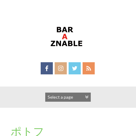
Skip
to
content
ポトフ