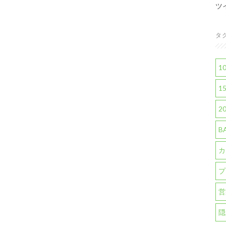
ツ
タ
1
1
2
B
カ
プ
営
隠