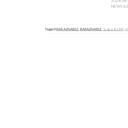
2014/04
NEWS＆
Tagged
BAR AZNABLE
,
BARAZNABLE
,
ショットバー
,