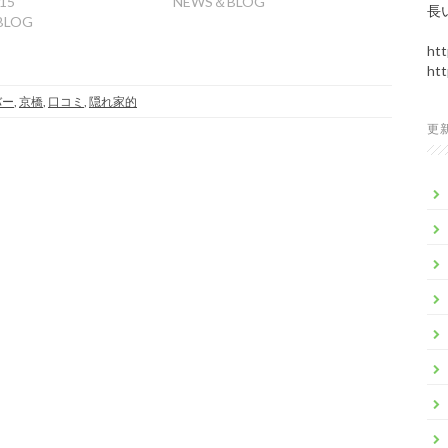
/15
NEWS＆BLOG
長
BLOG
htt
htt
バー
,
京橋
,
口コミ
,
隠れ家的
更