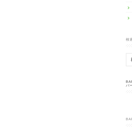
検
検
索:
B
バ
BA