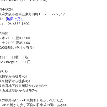
34-0024
阪府大阪市都島区東野田町1-5-23 ハンディ
4F [
地図で見る
]
EL：
06-6357-1600
業時間：
木 21:00-翌03：00
土 21:00-翌05：00
0:00以降カラオケ有り)
休日： 日曜日・祝日
ble Charge： 500円
寄り駅：
R京橋駅から徒歩6分
阪京橋駅から徒歩4分
阪市営地下鉄京橋駅から徒歩3分
R大阪城北詰駅から徒歩7分
阪の線路沿い（kiki京橋側）を歩いていただ
、kiki京橋から少し西側の駐車場の隣にある細