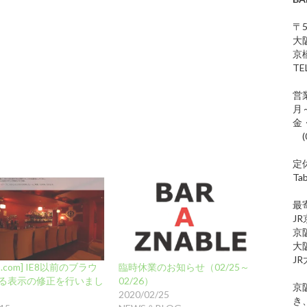
〒5
大
京橋
T
営
月～
金・
(
定
Ta
最
J
京
大
J
.com] IE8以前のブラウ
臨時休業のお知らせ（02/25～
る表示の修正を行いまし
02/26）
京
2020/02/25
き