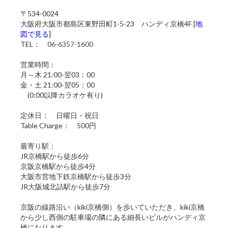
〒534-0024
大阪府大阪市都島区東野田町1-5-23 ハンディ京橋4F [
地
図で見る
]
TEL：
06-6357-1600
営業時間：
月～木 21:00-翌03：00
金・土 21:00-翌05：00
(0:00以降カラオケ有り)
定休日： 日曜日・祝日
Table Charge： 500円
最寄り駅：
JR京橋駅から徒歩6分
京阪京橋駅から徒歩4分
大阪市営地下鉄京橋駅から徒歩3分
JR大阪城北詰駅から徒歩7分
京阪の線路沿い（kiki京橋側）を歩いていただき、kiki京橋
から少し西側の駐車場の隣にある細長いビルがハンディ京
橋になります。