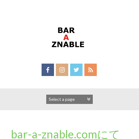
Skip
to
content
bar-a-znable.comにて