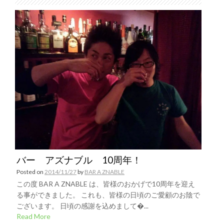
バー アズナブル 10周年！
Posted on
2014/11/27
by
BAR A ZNABLE
この度 BAR A ZNABLE は、皆様のおかげで10周年を迎え
る事ができました。 これも、皆様の日頃のご愛顧のお陰で
ございます。 日頃の感謝を込めまして�...
Read More