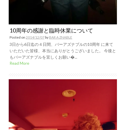
10周年の感謝と臨時休業について
Posted on
2014/12/07
by
BAR A ZNABLE
3日から6日迄の４日間、バーアズナブルの10周年 に来て
いただいた皆様、本当にありがとうございました。 今後と
もバーアズナブルを宜しくお願い�...
Read More