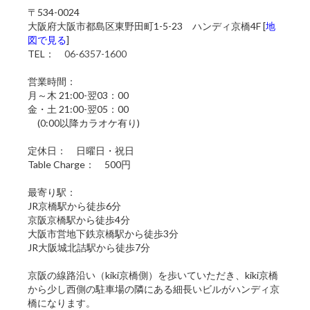
〒534-0024
大阪府大阪市都島区東野田町1-5-23 ハンディ京橋4F [
地
図で見る
]
TEL：
06-6357-1600
営業時間：
月～木 21:00-翌03：00
金・土 21:00-翌05：00
(0:00以降カラオケ有り)
定休日： 日曜日・祝日
Table Charge： 500円
最寄り駅：
JR京橋駅から徒歩6分
京阪京橋駅から徒歩4分
大阪市営地下鉄京橋駅から徒歩3分
JR大阪城北詰駅から徒歩7分
京阪の線路沿い（kiki京橋側）を歩いていただき、kiki京橋
から少し西側の駐車場の隣にある細長いビルがハンディ京
橋になります。