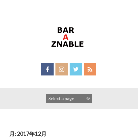
Skip
to
content
月:
2017年12月