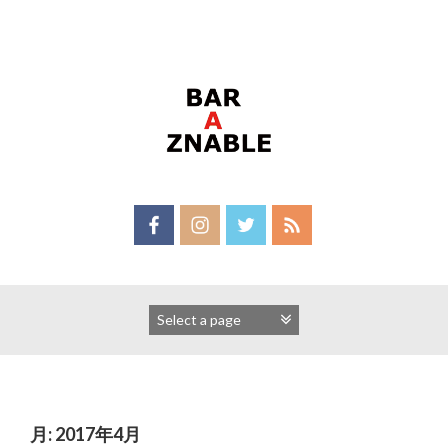
Skip
to
content
月:
2017年4月